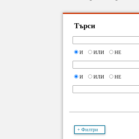
Търси
И
ИЛИ
НЕ
И
ИЛИ
НЕ
+ Филтри